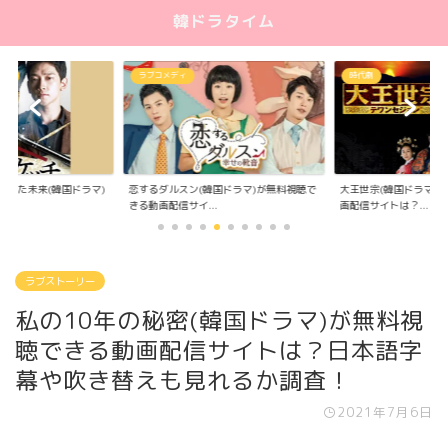
韓ドラタイム
リー
ラブコメディ
時代劇
告した未来(韓国ドラマ)
大王世宗(韓国ドラマ)
恋するダルスン(韓国ドラマ)が無料視聴で
.
画配信サイトは？...
きる動画配信サイ...
ラブストーリー
私の10年の秘密(韓国ドラマ)が無料視
聴できる動画配信サイトは？日本語字
幕や吹き替えも見れるか調査！
2021年7月6日