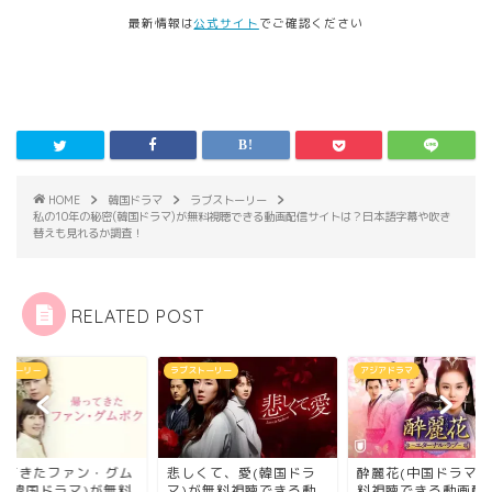
最新情報は
公式サイト
でご確認ください
HOME
韓国ドラマ
ラブストーリー
私の10年の秘密(韓国ドラマ)が無料視聴できる動画配信サイトは？日本語字幕や吹き
替えも見れるか調査！
RELATED POST
ストーリー
ラブストーリー
アジアドラマ
ってきたファン・グム
悲しくて、愛(韓国ドラ
酔麗花(中国ドラマ)
ク(韓国ドラマ)が無料
マ)が無料視聴できる動
料視聴できる動画配