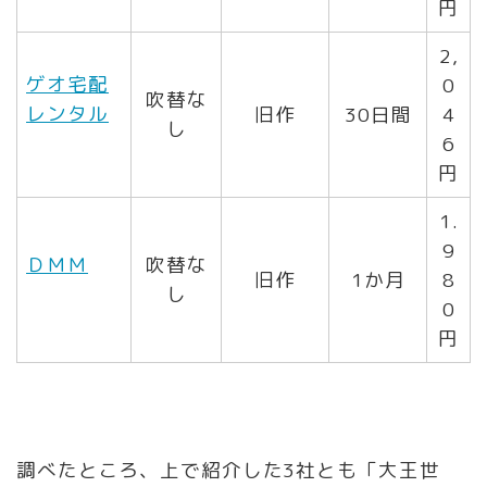
円
2,
ゲオ宅配
0
吹替な
レンタル
旧作
30日間
4
し
6
円
1.
9
ＤＭＭ
吹替な
旧作
1か月
8
し
0
円
調べたところ、上で紹介した3社とも「大王世