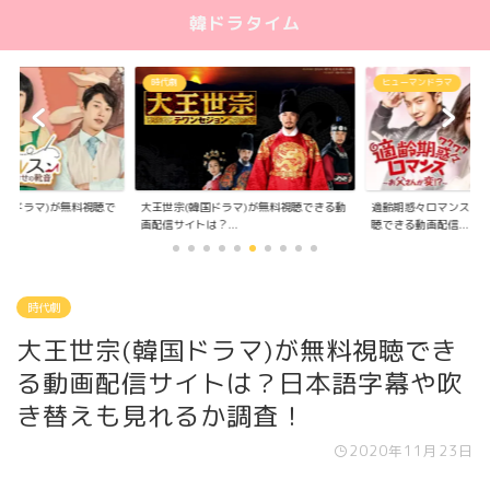
韓ドラタイム
時代劇
ヒューマンドラマ
大王世宗(韓国ドラマ)が無料視聴できる動
適齢期惑々ロマンス(韓
韓国ドラマ)が無料視聴で
画配信サイトは？...
聴できる動画配信...
.
時代劇
大王世宗(韓国ドラマ)が無料視聴でき
る動画配信サイトは？日本語字幕や吹
き替えも見れるか調査！
2020年11月23日