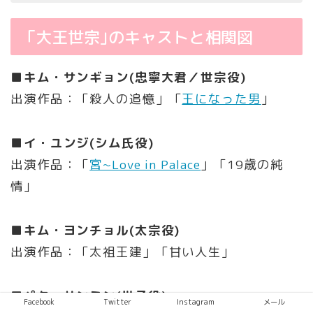
「大王世宗｣のキャストと相関図
■キム・サンギョン(忠寧大君／世宗役)
出演作品：「殺人の追憶」「
王になった男
｣
■イ・ユンジ(シム氏役)
出演作品：「
宮~Love in Palace
」「19歳の純
情｣
■キム・ヨンチョル(太宗役)
出演作品：「太祖王建」「甘い人生｣
■パク・サンミン(世子役)
Facebook
Twitter
Instagram
メール