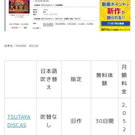
引用元：TSUTAYA DISCAS
月
日本語
無料体
額
吹き替
指定
験
料
え
金
2,
0
TSUTAYA
吹替な
旧作
30日間
5
DISCAS
し
2