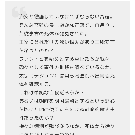
治安が徹底していなければならない宮廷。
そんな宮廷の最も厳かな正殿で、首吊りし
た従事官の死体が発見された。
王室にどれだけの深い恨みがあり正殿で首
を吊ったのか？
ファン・ヒを始めとする重臣たちが戦々
恐々として事件の推移を調べているなか、
太宗（テジョン）は自ら内医院へ出向き死
体を確認する。
これは単純な自殺だろうか？
あるいは朝鮮を明国属國とするという野心
を抱いた明の使臣たちによる計略的殺人事
件だったのか？
様々な憶測が飛び交うなか、死体から徐々
に浮かび上がる一つの句。