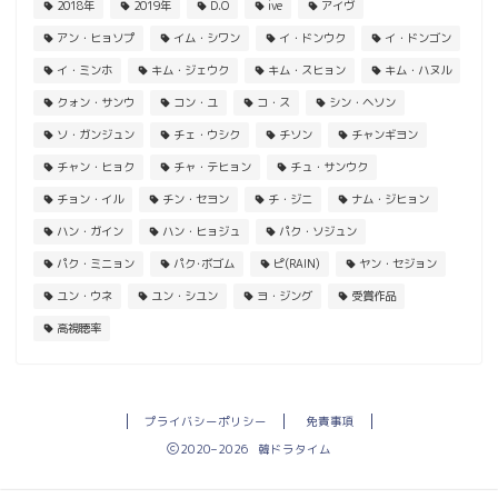
2018年
2019年
D.O
ive
アイヴ
アン・ヒョソプ
イム・シワン
イ・ドンウク
イ・ドンゴン
イ・ミンホ
キム・ジェウク
キム・スヒョン
キム・ハヌル
クォン・サンウ
コン・ユ
コ・ス
シン・ヘソン
ソ・ガンジュン
チェ・ウシク
チソン
チャンギヨン
チャン・ヒョク
チャ・テヒョン
チュ・サンウク
チョン・イル
チン・セヨン
チ・ジニ
ナム・ジヒョン
ハン・ガイン
ハン・ヒョジュ
パク・ソジュン
パク・ミニョン
パク･ボゴム
ピ(RAIN)
ヤン・セジョン
ユン・ウネ
ユン・シユン
ヨ・ジング
受賞作品
高視聴率
プライバシーポリシー
免責事項
2020–2026 韓ドラタイム