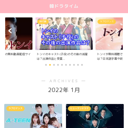
韓ドラタイム
時代劇
ラブロマンス
サ
トンイのキャスト(子役)のその後の活躍
トンイが無料視聴できる動画配信サイト
スケ
は？出演作品と受賞...
は？日本語字幕や吹き...
が無
― ARCHIVES ―
2022年 1月
ラブロマンス
ヒューマンドラマ