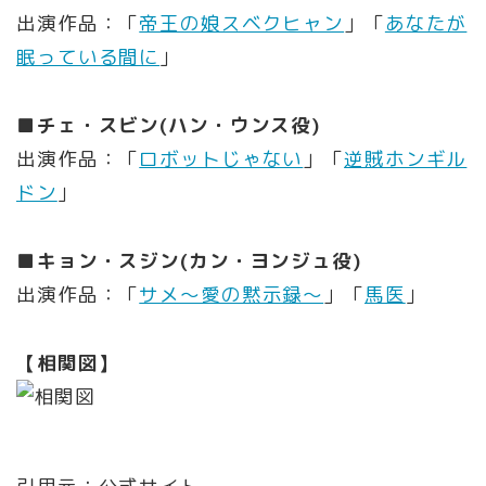
出演作品：「
帝王の娘スベクヒャン
」「
あなたが
眠っている間に
｣
■チェ・スビン(ハン・ウンス役)
出演作品：「
ロボットじゃない
」「
逆賊ホンギル
ドン
｣
■キョン・スジン(カン・ヨンジュ役)
出演作品：「
サメ〜愛の黙示録〜
」「
馬医
｣
【相関図】