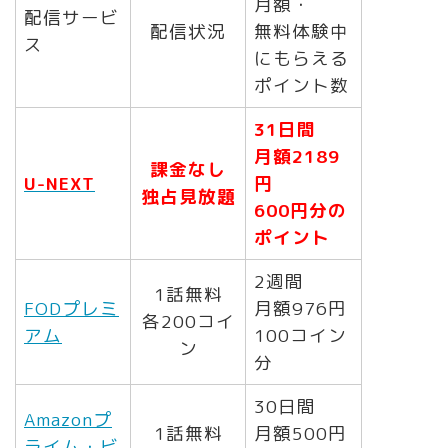
月額・
配信サービ
配信状況
無料体験中
ス
にもらえる
ポイント数
31日間
月額2189
課金なし
U-NEXT
円
独占見放題
600円分の
ポイント
2週間
1話無料
FODプレミ
月額976円
各200コイ
アム
100コイン
ン
分
30日間
Amazonプ
1話無料
月額500円
ライム・ビ