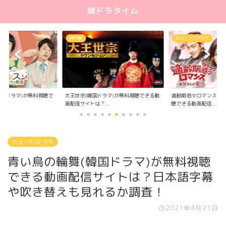
韓ドラタイム
時代劇
ヒューマンドラマ
大王世宗(韓国ドラマ)が無料視聴できる動
適齢期惑々ロマンス(韓
韓国ドラマ)が無料視聴で
画配信サイトは？...
聴できる動画配信...
.
ヒューマンドラマ
青い鳥の輪舞(韓国ドラマ)が無料視聴
できる動画配信サイトは？日本語字幕
や吹き替えも見れるか調査！
2021年4月21日