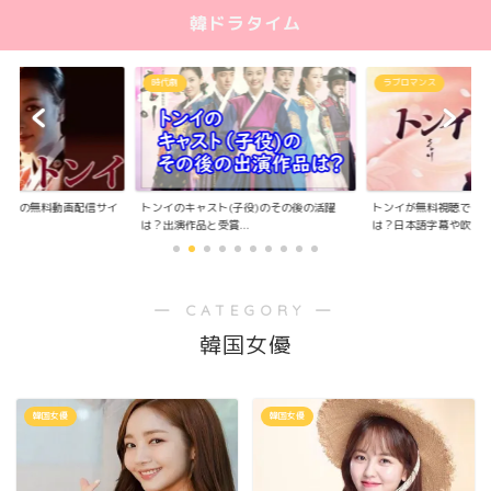
韓ドラタイム
時代劇
ラブロマンス
替え版の無料動画配信サイ
トンイのキャスト(子役)のその後の活躍
トンイが無料視聴でき
.
は？出演作品と受賞...
は？日本語字幕や吹き..
― CATEGORY ―
韓国女優
韓国女優
韓国女優