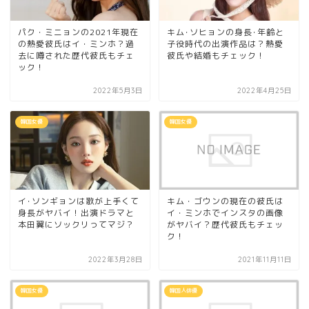
パク・ミニョンの2021年現在
キム･ソヒョンの身長･年齢と
の熱愛彼氏はイ・ミンホ？過
子役時代の出演作品は？熱愛
去に噂された歴代彼氏もチェ
彼氏や結婚もチェック！
ック！
2022年5月3日
2022年4月25日
韓国女優
韓国女優
イ･ソンギョンは歌が上手くて
キム・ゴウンの現在の彼氏は
身長がヤバイ！出演ドラマと
イ・ミンホでインスタの画像
本田翼にソックリってマジ？
がヤバイ？歴代彼氏もチェッ
ク！
2022年3月28日
2021年11月11日
韓国女優
韓国人俳優