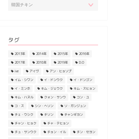
タグ
2013年
2014年
2015年
2016年
2017年
2018年
2019年
D.O
ive
アイヴ
アン・ヒョソプ
イム・シワン
イ・ドンウク
イ・ドンゴン
イ・ミンホ
キム・ジェウク
キム・スヒョン
キム・ハヌル
クォン・サンウ
コン・ユ
コ・ス
シン・ヘソン
ソ・ガンジュン
チェ・ウシク
チソン
チャンギヨン
チャン・ヒョク
チャ・テヒョン
チュ・サンウク
チョン・イル
チン・セヨン