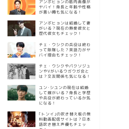
アンボヒョンの筋肉画像が
ヤバイ！身長と年齢や性格
が悪い噂も気になる！
アンボヒョンは結婚して妻
がいる？現在の熱愛彼女と
歴代彼女もチェック！
チェ・ウシクの兵役は終わ
って除隊した？英語力がヤ
バイ理由もチェック！
チェ・ウシクやパクソジュ
ンやVがいるウガウガ会と
は？交友関係も気になる！
ユン･シユンの現在は結婚
して嫁がいる？身長と学歴
や兵役が終わっているか気
になる！
｢トンイ｣の吹き替え版の無
料動画配信サイトは？日本
語吹き替え声優もチェッ