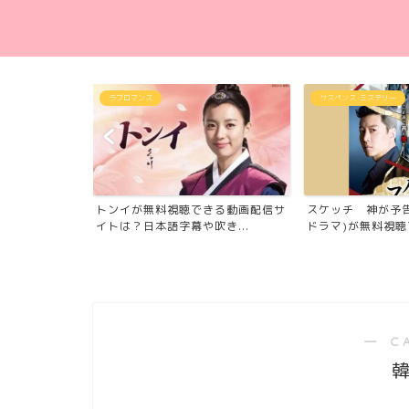
ラブロマンス
サスペンス･ミステリー
役)のその後の
トンイが無料視聴できる動画配信サ
スケッチ 神が予
...
イトは？日本語字幕や吹き...
ドラマ)が無料視聴で
― C