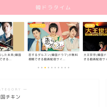
韓ドラタイム
ラブコメディ
時代劇
告した未来(韓国
大王世宗(韓国ド
恋するダルスン(韓国ドラマ)が無料
きる...
きる動画配信サイ
視聴できる動画配信サイ...
ATEGORY ―
韓国チキン