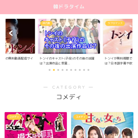
韓ドラタイム
時代劇
ラブロマンス
替え版の無料動画配信サイ
トンイのキャスト(子役)のその後の活躍
トンイが無料視聴でき
.
は？出演作品と受賞...
は？日本語字幕や吹き..
― CATEGORY ―
コメディ
コメディ
コメディ