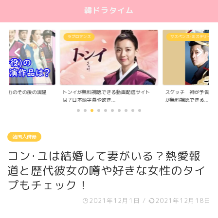
韓ドラタイム
サスペンス･ミステリー
ラブコメディ
できる動画配信サイト
スケッチ 神が予告した未来(韓国ドラマ)
恋するダルスン(韓国ド
き...
が無料視聴できる...
きる動画配信サイ...
韓国人俳優
コン･ユは結婚して妻がいる？熱愛報
道と歴代彼女の噂や好きな女性のタイ
プもチェック！
2021年12月1日
/
2021年12月18日