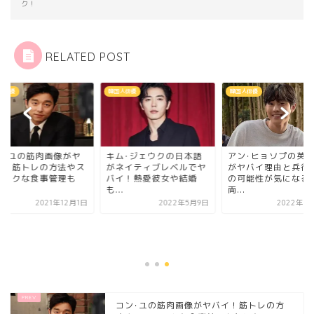
ク！
RELATED POST
人俳優
韓国人俳優
韓国人俳優
ム･ジェウクの日本語
アン･ヒョソプの英語力
ネイティブレベルでヤ
がヤバイ理由と兵役免除
イ！熱愛彼女や結婚
の可能性が気になる！
.
両...
2022年5月9日
2022年6月14日
コン･ユの筋肉画像
バイ！筋トレの方法
トイックな食事管理
気...
2021年1
コン･ユの筋肉画像がヤバイ！筋トレの方