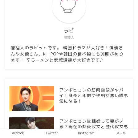
ラビ
管理人
管理人のラビットです。 韓国ドラマが大好き！俳優さ
んや女優さん、K－POPや韓国の食べ物にも興味があり
ます！ 辛ラーメンと安城湯麺が大好きです♪
アンボヒョンの筋肉画像がヤバ
イ！身長と年齢や性格が悪い噂も
気になる！
アンボヒョンは結婚して妻がい
る？現在の熱愛彼女と歴代彼女も
チェック！
Facebook
Twitter
Instagram
メール