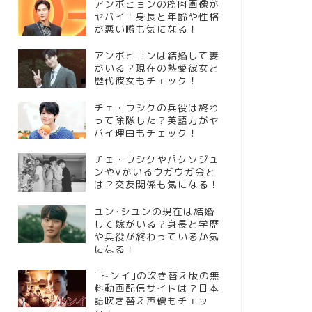
アンボヒョンの筋肉画像が
ヤバイ！身長と年齢や性格
が悪い噂も気になる！
アンボヒョンは結婚して妻
がいる？現在の熱愛彼女と
歴代彼女もチェック！
チェ・ウシクの兵役は終わ
って除隊した？英語力がヤ
バイ理由もチェック！
チェ・ウシクやパクソジュ
ンやVがいるウガウガ会と
は？交友関係も気になる！
ユン･シユンの現在は結婚
して嫁がいる？身長と学歴
や兵役が終わっているか気
になる！
｢トンイ｣の吹き替え版の無
料動画配信サイトは？日本
語吹き替え声優もチェッ