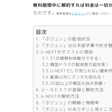
無料期間中に解約すれば料金は一切か
ものです。
最新情報は
公式サイト
でご確認ください
目次
「ホジュン」の配信状況
「ホジュン」は日本語字幕や吹き
U-NEXTがオススメの理由
31日間無料体験ができる！
韓国ドラマの配信数が超充実！
U-NEXTでしか見られない最
動画以外にマンガも読める！
80誌以上の雑誌も読み放題！
Ｕ－ＮＥＸＴの登録と解約方法
U-NEXTの解約方法
「ホジュン」の概略と視聴率
「ホジュン」のあらすじと見どこ