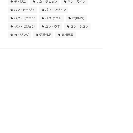
チ・ジニ
ナム・ジヒョン
ハン・ガイン
ハン・ヒョジュ
パク・ソジュン
パク・ミニョン
パク･ボゴム
ピ(RAIN)
ヤン・セジョン
ユン・ウネ
ユン・シユン
ヨ・ジング
受賞作品
高視聴率