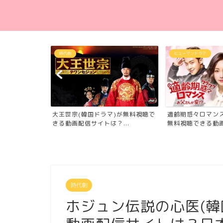
時代劇
ヒューマンドラマ
大王世宗(韓国ドラマ)が無料視聴で
適齢期惑々ロマンス
ドラマ)が無料
きる動画配信サイトは？...
無料視聴できる動画配
...
時代劇
ホジュン伝説の心医(韓