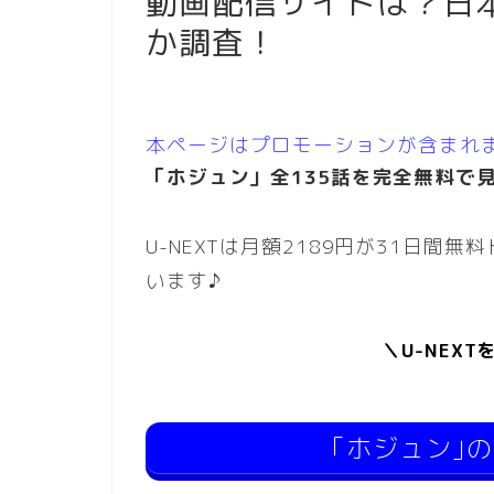
動画配信サイトは？日
か調査！
本ページはプロモーションが含まれ
「ホジュン」全135話を完全無料で見
U-NEXTは月額2189円が31日
います♪
＼U-NEX
｢ホジュン｣