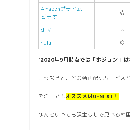
Amazonプライム・
◎
ビデオ
×
dTV
◎
hulu
“
2020年9月時点では「ホジュン」
こうなると、どの動画配信サービス
その中でも
オススメはU-NEXT！
なんといっても課金なしで見れる韓