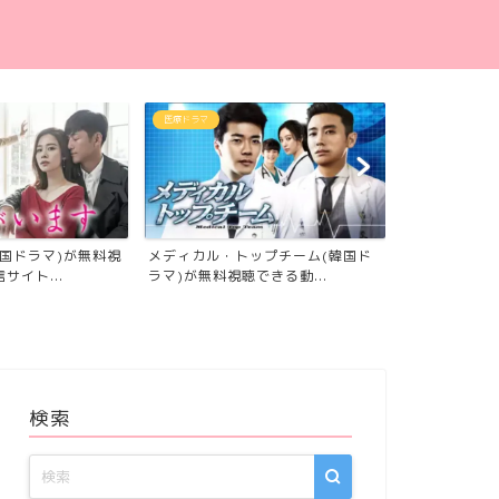
医療ドラマ
ラブロマンス
国ドラマ)が無料視
メディカル・トップチーム(韓国ド
｢トンイ｣の
サイト...
ラマ)が無料視聴できる動...
信サイトは？日
検索