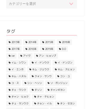
タグ
2013年
2014年
2015年
2016年
2017年
2018年
2019年
D.O
ive
アイヴ
アン・ヒョソプ
イム・シワン
イ・ドンウク
イ・ドンゴン
イ・ミンホ
キム・ジェウク
キム・スヒョン
キム・ハヌル
クォン・サンウ
コン・ユ
コ・ス
シン・ヘソン
ソ・ガンジュン
チェ・ウシク
チソン
チャンギヨン
チャン・ヒョク
チャ・テヒョン
チュ・サンウク
チョン・イル
チン・セヨン