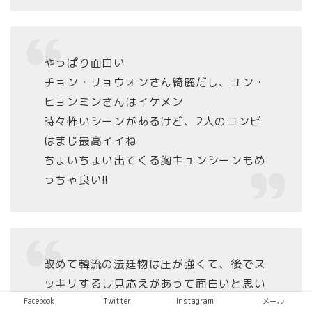
やっぱり面白い
チョン・リョウォンさん綺麗だし、ユン・
ヒョンミンさんはイケメン
時々怖いシーンがあるけど、2人のコンビ
はまじ最高イイね
ちょいちょい出てくる胸キュンシーンもめ
っちゃ良い!!
改めて韓流の法廷物は圧が強くて、後でス
ッキリするし見応えがあって面白いと思い
ました
Facebook
Twitter
Instagram
メール