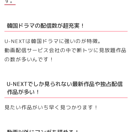
す。
韓国ドラマの配信数が超充実！
U-NEXTは韓国ドラマに強いのが特徴。
動画配信サービス会社の中で断トツに見放題作品
の数が多いんです！
U-NEXTでしか見られない最新作品や独占配信
作品が多い！
見たい作品がいち早く見つかります！