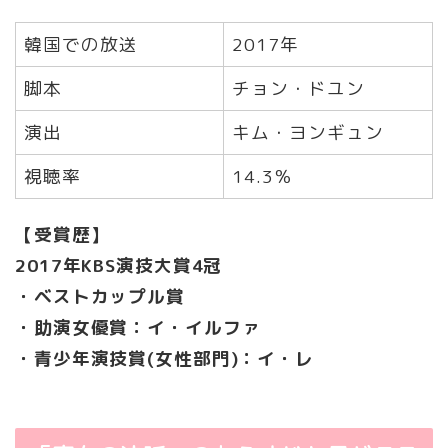
韓国での放送
2017年
脚本
チョン・ドユン
演出
キム・ヨンギュン
視聴率
14.3％
【受賞歴】
2017年KBS演技大賞4冠
・ベストカップル賞
・助演女優賞：イ・イルファ
・青少年演技賞(女性部門)：イ・レ