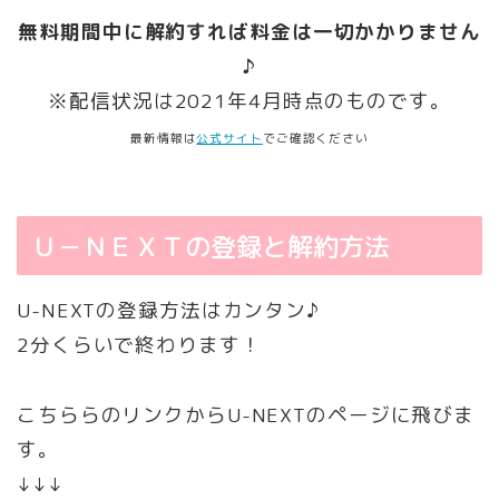
無料期間中に解約すれば料金は一切かかりません
♪
※配信状況は2021年4月時点のものです。
最新情報は
公式サイト
でご確認ください
Ｕ－ＮＥＸＴの登録と解約方法
U-NEXTの登録方法はカンタン♪
2分くらいで終わります！
こちららのリンクからU-NEXTのページに飛びま
す。
↓↓↓