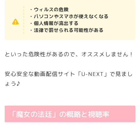
・ウィルスの危険
・パソコンやスマホが使えなくなる
・個人情報が流出する
・法律で罰せられる可能性がある
といった危険性があるので、オススメしません！
安心安全な動画配信サイト「U-NEXT」で見まし
ょう♪
「魔女の法廷」の概略と視聴率