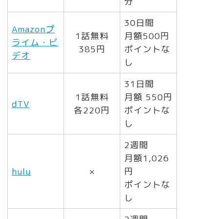
分
30日間
Amazonプ
1話無料
月額500円
ライム・ビ
385円
ポイントな
デオ
し
31日間
1話無料
月額 550円
dTV
各220円
ポイントな
し
2週間
月額1,026
hulu
×
円
ポイントな
し