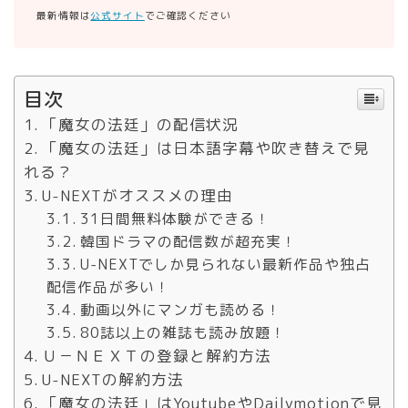
最新情報は
公式サイト
でご確認ください
目次
「魔女の法廷」の配信状況
「魔女の法廷」は日本語字幕や吹き替えで見
れる？
U-NEXTがオススメの理由
31日間無料体験ができる！
韓国ドラマの配信数が超充実！
U-NEXTでしか見られない最新作品や独占
配信作品が多い！
動画以外にマンガも読める！
80誌以上の雑誌も読み放題！
Ｕ－ＮＥＸＴの登録と解約方法
U-NEXTの解約方法
「魔女の法廷」はYoutubeやDailymotionで見