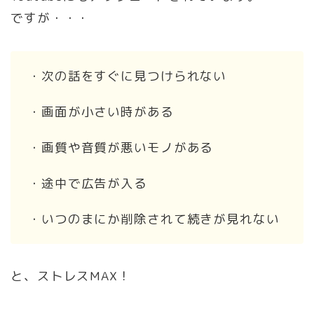
ですが・・・
・次の話をすぐに見つけられない
・画面が小さい時がある
・画質や音質が悪いモノがある
・途中で広告が入る
・いつのまにか削除されて続きが見れない
と、ストレスMAX！