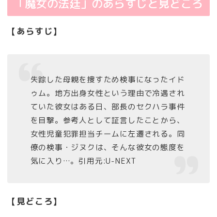
「魔女の法廷」のあらすじと見どころ
【あらすじ】
失踪した母親を捜すため検事になったイド
ゥム。地方出身女性という理由で冷遇され
ていた彼女はある日、部長のセクハラ事件
を目撃。参考人として証言したことから、
女性児童犯罪担当チームに左遷される。同
僚の検事・ジヌクは、そんな彼女の態度を
気に入り…。引用元:U-NEXT
【見どころ】