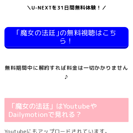
＼U-NEXTを31日間無料体験！／
｢魔女の法廷｣の無料視聴はこち
ら！
無料期間中に解約すれば料金は一切かかりません
♪
「魔女の法廷」はYoutubeや
Dailymotionで見れる？
Youtubeにもアップロードされています。