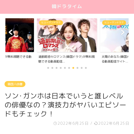
韓ドラタイム
ヒューマンドラマ
ヒューマンドラマ
ラマ)が無料視聴できる動
適齢期惑々ロマンス(韓国ドラマ)が無料視
太陽のあなた(韓国ドラ
.
聴できる動画配信...
る動画配信サイト...
韓国人俳優
ソン･ガンホは日本でいうと誰レベル
の俳優なの？演技力がヤバいエピソー
ドもチェック！
2022年6月25日
/
2022年6月25日