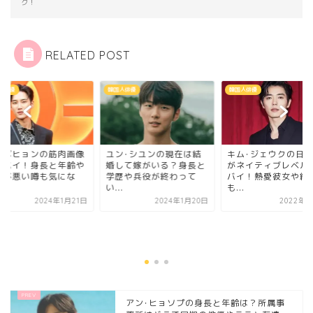
ク！
RELATED POST
人俳優
韓国人俳優
韓国人俳優
ンボヒョンの筋肉画像
ユン･シユンの現在は結
キム･ジェウクの日
ヤバイ！身長と年齢や
婚して嫁がいる？身長と
がネイティブレベル
格が悪い噂も気にな
学歴や兵役が終わって
バイ！熱愛彼女や結
.
い...
も...
2024年1月21日
2024年1月20日
2022年5
アン･ヒョソプの身長と年齢は？所属事