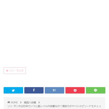
ソン・ガンホ
HOME
韓国人俳優
ソン･ガンホは日本でいうと誰レベルの俳優なの？演技力がヤバいエピソードもチェッ