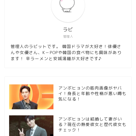
ラビ
管理人
管理人のラビットです。 韓国ドラマが大好き！俳優さ
んや女優さん、K－POPや韓国の食べ物にも興味があり
ます！ 辛ラーメンと安城湯麺が大好きです♪
アンボヒョンの筋肉画像がヤバ
イ！身長と年齢や性格が悪い噂も
気になる！
アンボヒョンは結婚して妻がい
る？現在の熱愛彼女と歴代彼女も
チェック！