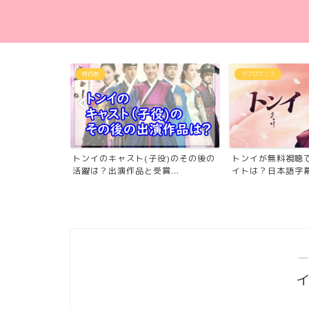
ラブロマンス
サスペンス･ミステリー
役)のその後の
トンイが無料視聴できる動画配信サ
スケッチ 神が予
...
イトは？日本語字幕や吹き...
ドラマ)が無料視聴で
―