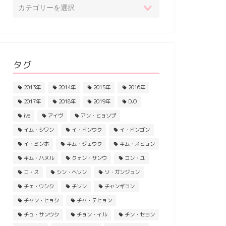
タグ
2013年
2014年
2015年
2016年
2017年
2018年
2019年
D.O
ive
アイヴ
アン・ヒョソプ
イム・シワン
イ・ドンウク
イ・ドンゴン
イ・ミンホ
キム・ジェウク
キム・スヒョン
キム・ハヌル
クォン・サンウ
コン・ユ
コ・ス
シン・ヘソン
ソ・ガンジュン
チェ・ウシク
チソン
チャンギヨン
チャン・ヒョク
チャ・テヒョン
チュ・サンウク
チョン・イル
チン・セヨン