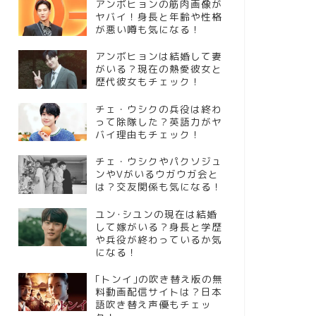
アンボヒョンの筋肉画像が
ヤバイ！身長と年齢や性格
が悪い噂も気になる！
アンボヒョンは結婚して妻
がいる？現在の熱愛彼女と
歴代彼女もチェック！
チェ・ウシクの兵役は終わ
って除隊した？英語力がヤ
バイ理由もチェック！
チェ・ウシクやパクソジュ
ンやVがいるウガウガ会と
は？交友関係も気になる！
ユン･シユンの現在は結婚
して嫁がいる？身長と学歴
や兵役が終わっているか気
になる！
｢トンイ｣の吹き替え版の無
料動画配信サイトは？日本
語吹き替え声優もチェッ