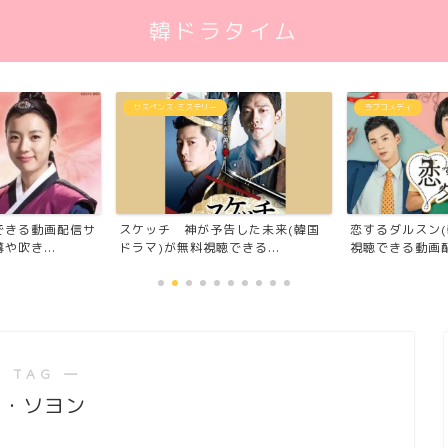
韓ドラタイム
ラブコメディ
時代劇
告した未来(韓国
大王世宗(韓国ド
恋するダルスン(韓国ドラマ)が無料
きる...
きる動画配信サイ
視聴できる動画配信サイ...
 TAG ―
イ・ソヨン