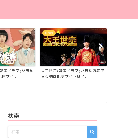
ヒューマンドラマ
ヒューマンドラマ
ラマ)が無料視聴で
適齢期惑々ロマンス(韓国ドラマ)が
太陽のあなた
トは？...
無料視聴できる動画配信...
聴できる動画配
検索