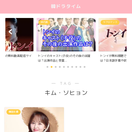
韓ドラタイム
時代劇
ラブロマンス
替え版の無料動画配信サイ
トンイのキャスト(子役)のその後の活躍
トンイが無料視聴でき
.
は？出演作品と受賞...
は？日本語字幕や吹き..
― TAG ―
キム・ソヒョン
韓国女優