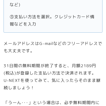
など)
③支払い方法を選択。クレジットカード情
報などを入力
メールアドレスはG-mailなどのフリーアドレスで
も大丈夫です。
31日間の無料期間が終了すると、月額2189円
(税込)が登録した支払い方法で決済されます。
U-NEXTを使ってみて、気に入ったらそのまま継
続しましょう！
「うーん･･･」という場合は、必ず無料期間内に