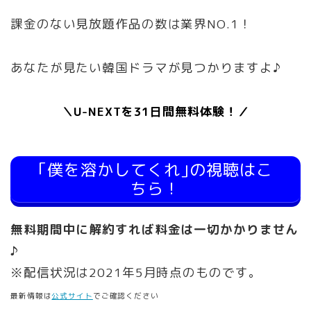
課金のない見放題作品の数は業界NO.1！
あなたが見たい韓国ドラマが見つかりますよ♪
＼U-NEXTを31日間無料体験！／
｢僕を溶かしてくれ｣の視聴はこ
ちら！
無料期間中に解約すれば料金は一切かかりません
♪
※配信状況は2021年5月時点のものです。
最新情報は
公式サイト
でご確認ください