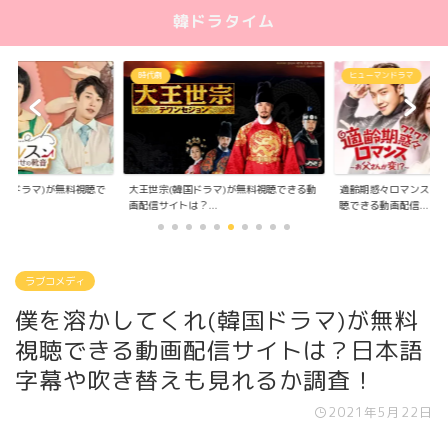
韓ドラタイム
時代劇
ヒューマンドラマ
大王世宗(韓国ドラマ)が無料視聴できる動
適齢期惑々ロマンス(韓
韓国ドラマ)が無料視聴で
画配信サイトは？...
聴できる動画配信...
.
ラブコメディ
僕を溶かしてくれ(韓国ドラマ)が無料
視聴できる動画配信サイトは？日本語
字幕や吹き替えも見れるか調査！
2021年5月22日