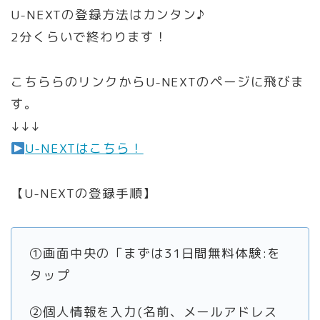
U-NEXTの登録方法はカンタン♪
2分くらいで終わります！
こちららのリンクからU-NEXTのページに飛びま
す。
↓↓↓
U-NEXTはこちら！
【U-NEXTの登録手順】
①画面中央の「まずは31日間無料体験:を
タップ
②個人情報を入力(名前、メールアドレス