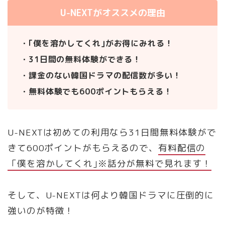
U-NEXTがオススメの理由
・｢僕を溶かしてくれ｣がお得にみれる！
・31日間の無料体験ができる！
・課金のない韓国ドラマの配信数が多い！
・無料体験でも600ポイントもらえる！
U-NEXTは初めての利用なら31日間無料体験がで
きて600ポイントがもらえるので、
有料配信の
「僕を溶かしてくれ｣※話分が無料で見れます！
そして、U-NEXTは何より韓国ドラマに圧倒的に
強いのが特徴！