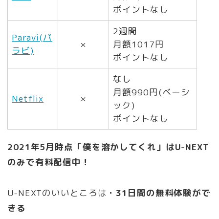
ポイントなし
2週間
Paravi(パ
×
月額1017円
ラビ)
ポイントなし
なし
月額990円(ベーシ
Netflix
×
ック)
ポイントなし
2021年5月時点「僕を溶かしてくれ」はU-NEXT
のみで有料配信中！
U-NEXTのいいところは
・31日間の無料体験がで
きる