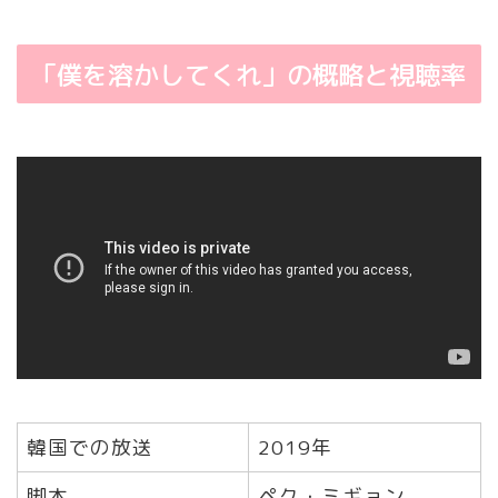
「僕を溶かしてくれ」の概略と視聴率
韓国での放送
2019年
脚本
ペク・ミギョン