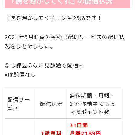
「僕を溶かしてくれ」の配信状況
「僕を溶かしてくれ」は全25話です！
2021年5月時点の各動画配信サービスの配信状
況をまとめました。
◎は課金のない見放題で配信中
×は配信なし
無料期間・月額・
配信サー
配信状況
無料体験中にもら
ビス
えるポイント数
31日間
1話無料
月額2189円