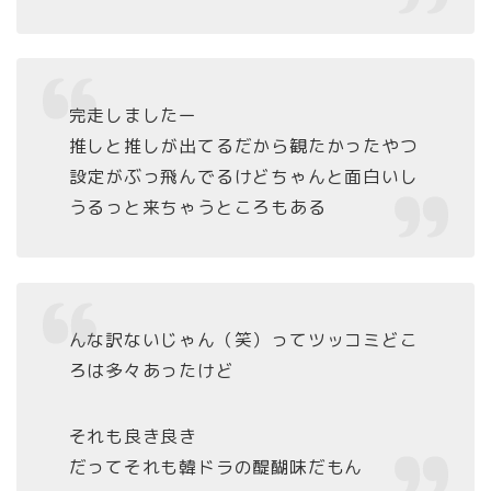
完走しましたー
推しと推しが出てるだから観たかったやつ
設定がぶっ飛んでるけどちゃんと面白いし
うるっと来ちゃうところもある
んな訳ないじゃん（笑）ってツッコミどこ
ろは多々あったけど
それも良き良き
だってそれも韓ドラの醍醐味だもん