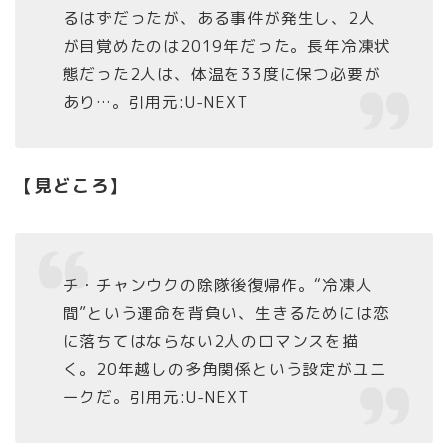
るはずだったが、ある事件が発生し、2人
が目覚めたのは2019年だった。長年冷凍状
態だった2人は、体温を33度に保つ必要が
あり…。引用元:U-NEXT
【見どころ】
チ・チャンウクの除隊後復帰作。“冷凍人
間”という運命を背負い、生きるためには恋
に落ちてはならない2人のロマンスを描
く。20年越しの多角関係という設定がユニ
ークだ。引用元:U-NEXT