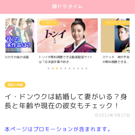
韓ドラタイム
ラブロマンス
サスペンス･ミステリー
(子役)のその後の活躍
トンイが無料視聴できる動画配信サイト
スケッチ 神が予告した
..
は？日本語字幕や吹き...
が無料視聴できる...
韓国人俳優
イ・ドンウクは結婚して妻がいる？身
長と年齢や現在の彼女もチェック！
2022年3月27日
本ページはプロモーションが含まれます。