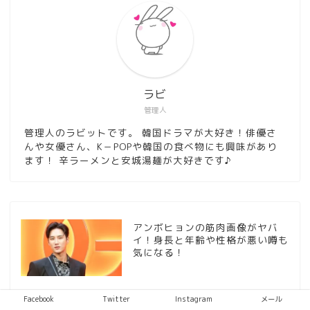
ラビ
管理人
管理人のラビットです。 韓国ドラマが大好き！俳優さ
んや女優さん、K－POPや韓国の食べ物にも興味があり
ます！ 辛ラーメンと安城湯麺が大好きです♪
アンボヒョンの筋肉画像がヤバ
イ！身長と年齢や性格が悪い噂も
気になる！
アンボヒョンは結婚して妻がい
Facebook
Twitter
Instagram
メール