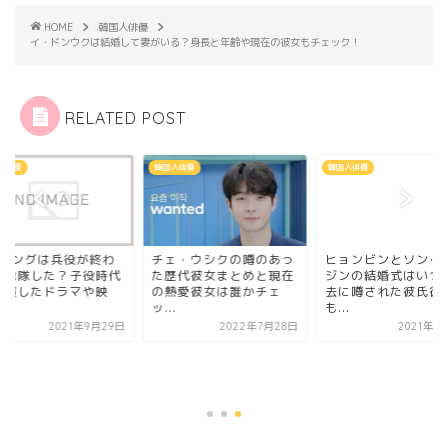
HOME
韓国人俳優
イ・ドンウクは結婚して妻がいる？身長と年齢や現在の彼女もチェック！
RELATED POST
人俳優
韓国人俳優
韓国人俳優
･ジングは兵役が終わ
ヒョンビンとソン･
チェ・ウシクの噂のあっ
て除隊した？子役時代
ジンの結婚式はいつ
た歴代彼女まとめと現在
出演したドラマや映
去に噂された彼氏彼
の熱愛彼女は誰かチェ
.
も...
ッ...
2021年9月29日
2021年9
2022年7月28日