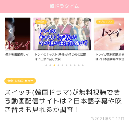
韓ドラタイム
ラブロマンス
サスペンス･ミステリー
(子役)のその後の活躍
トンイが無料視聴できる動画配信サイト
スケッチ 神が予告した
..
は？日本語字幕や吹き...
が無料視聴できる...
警察･監察医･弁護士
スイッチ(韓国ドラマ)が無料視聴でき
る動画配信サイトは？日本語字幕や吹
き替えも見れるか調査！
2021年5月12日