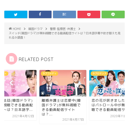
HOME
韓国ドラマ
警察･監察医･弁護士
スイッチ(韓国ドラマ)が無料視聴できる動画配信サイトは？日本語字幕や吹き替えも見
れるか調査！
RELATED POST
コメディ
ラブロマンス
ラブコメディ
恋の花が咲きました･2人
婚弁護士は恋愛中(韓
はパトロール中が無料視
ドラマ)が無料視聴で
聴できる動画配信サイ...
る動画配信サイト
...
2020年11月23日
2021年4月17日
魔女の法廷(韓国ドラ
が無料視聴できる動